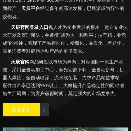
投资1.5亿元建设的约80000平方米现代化生产基地目前已全
面投产，
天辰平台
经过多年的高速发展，已逐渐成为行业的
佼佼者。
天辰官网登录入口
视人才为企业发展的根本，建立专业技
术研发及管理团队，并遵循“诚为本，和则兴；技至精，业竞
成”的精神，实现了产品标准化，精细化，品质化，差异化，
满足消费者对健康运动产品的更多需求。
天辰官网
新品研发以市场为导向，对标国际一流生产水
准，采用全自动加工中心，激光切割下料，全自动折弯，机
器人焊接，全自动喷涂，流水线组装，力求产品精益求精，
配件自产率已达到95%以上，大幅提升产品稳定性的同时缩
短生产周期，为客户赢得时间，奠定强大的市场竞争力。
查看更多