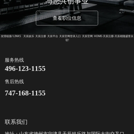
与您共创事业
查看职位信息
友情链接/ LINKS
天辰娱乐
天辰注册
天辰平台
天辰官网登录入口
天辰官网
HOME-天辰注册-天辰相随盛誉永
驻!
服务热线
496-123-1155
售后热线
747-168-1155
联系我们
地址：山东省德州市宁津县天辰娱乐路与国际大街交叉口