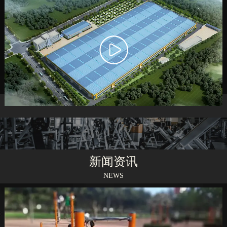
新闻资讯
NEWS