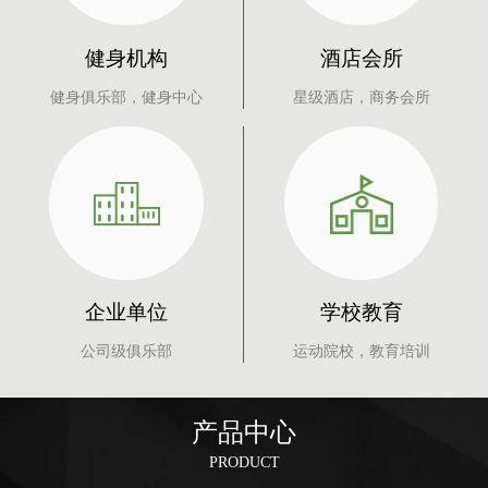
健身机构
酒店会所
健身俱乐部，健身中心
星级酒店，商务会所
企业单位
学校教育
公司级俱乐部
运动院校，教育培训
产品中心
PRODUCT